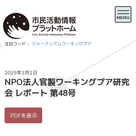
S
k
i
MENU
p
t
o
注目ワード：
ジャーナリズム
ワーキングプア
t
h
e
c
2025年1月1日
o
NPO法人官製ワーキングプア研究
n
t
会 レポート 第48号
e
n
t
PDFを表示